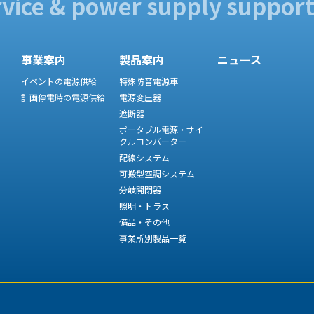
rvice
& power supply support
事業案内
製品案内
ニュース
イベントの電源供給
特殊防音電源車
計画停電時の電源供給
電源変圧器
遮断器
ポータブル電源・サイ
クルコンバーター
配線システム
可搬型空調システム
分岐開閉器
照明・トラス
備品・その他
事業所別製品一覧