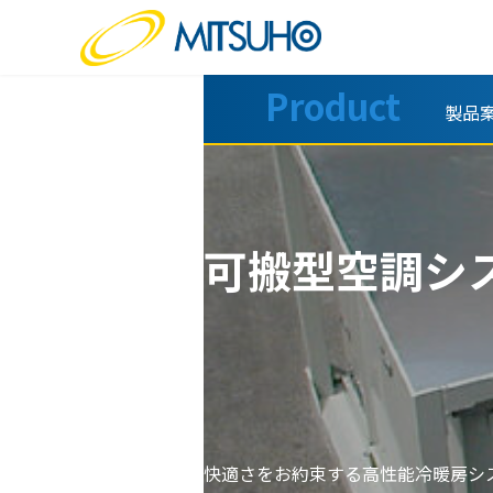
コ
ナ
ン
ビ
テ
ゲ
ン
ー
Product
製品
ツ
シ
へ
ョ
ス
ン
キ
に
ッ
移
プ
動
可搬型空調シ
快適さをお約束する高性能冷暖房シ