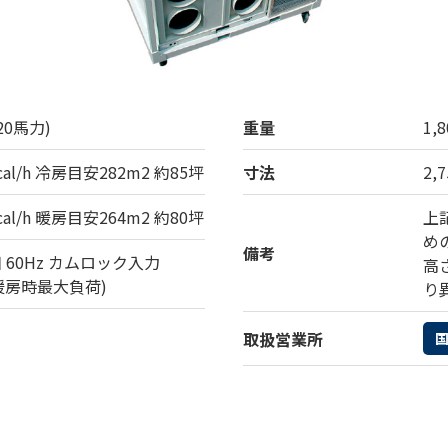
(20馬力)
重量
1,8
kcal/h 冷房目安282m2 約85坪
寸法
2,
kcal/h 暖房目安264m2 約80坪
上
め
備考
3相 60Hz カムロック入力
高
(暖房時最大負荷)
り
取扱営業所