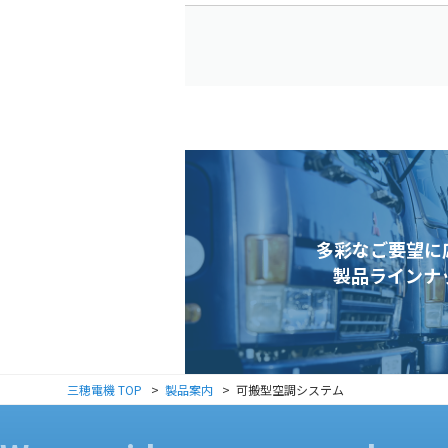
多彩なご要望に
製品ラインナ
三穂電機 TOP
製品案内
可搬型空調システム