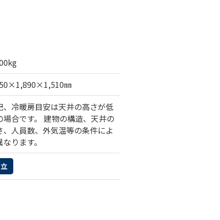
00kg
750×1,890×1,510㎜
記、冷暖房目安は天井の高さが低
の場合です。 建物の構造、天井の
さ、人員数、外気温等の条件によ
異なります。
国立